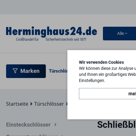
Alle
Wir verwenden Cookies
Wir können diese zur Analyse 
Marken
Türschlösser
Türbeschläge
Türsicherh
und Ihnen ein großartiges Webs
Einstellungen.
meh
Startseite
Türschlösser
Mehrfachverriegelungen
S
Schließb
Einsteckschlösser