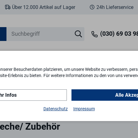
Über 12.000 Artikel auf Lager
24h Lieferservice
(030) 69 03 98
unserer Besucherdaten platzieren, um unsere Website zu verbessern, perso
eit
Fenstersicherheit
Schlösser & Zylinder
Briefkästen
Tr
ite-Erlebnis zu bieten. Für weitere Informationen zu den von uns verwen
r Infos
Alle Akze
chließbleche/ Zubehör
Datenschutz
Impressum
leche/ Zubehör