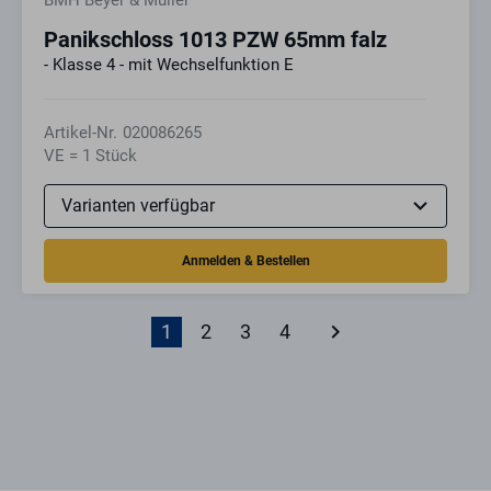
BMH Beyer & Müller
Panikschloss 1013 PZW 65mm falz
- Klasse 4 - mit Wechselfunktion E
Artikel-Nr.
020086265
VE = 1 Stück
keyboard_arrow_right
1
2
3
4