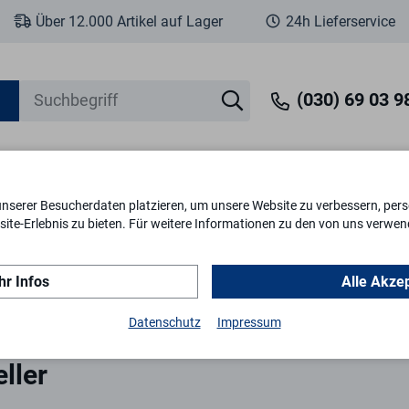
Über 12.000 Artikel auf Lager
24h Lieferservice
(030) 69 03 98
unserer Besucherdaten platzieren, um unsere Website zu verbessern, perso
eit
Fenstersicherheit
Schlösser & Zylinder
Briefkästen
Tr
ite-Erlebnis zu bieten. Für weitere Informationen zu den von uns verwen
r Infos
Alle Akze
orfeststeller
Datenschutz
Impressum
eller