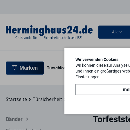
Alle
Wir verwenden Cookies
Wir können diese zur Analyse 
Marken
Türschlösser
Türbeschläge
Türsicherh
und Ihnen ein großartiges Webs
Einstellungen.
meh
Startseite
Türsicherheit
Türfeststeller und Puffer
T
Torfestst
Bänder