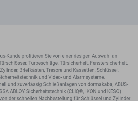
s-Kunde profitieren Sie von einer riesigen Auswahl an
Türschlösser, Türbeschläge, Türsicherheit, Fenstersicherheit,
Zylinder, Briefkästen, Tresore und Kassetten, Schlüssel,
Sicherheitstechnik und Video- und Alarmsysteme.
hnell und zuverlässig Schließanlagen von dormakaba, ABUS-
ASSA ABLOY Sicherheitstechnik (CLIQ®, IKON und KESO).
e von der schnellen Nachbestellung für Schlüssel und Zylinder
me.
Unser Angebot richtet sich ausschließlich an Gewerbetreibende.