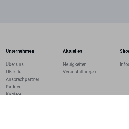
Unternehmen
Aktuelles
Sho
Über uns
Neuigkeiten
Info
Historie
Veranstaltungen
Ansprechpartner
Partner
Karriere
Copyright © 2024 Emil Herminghaus GmbH & Co. KG