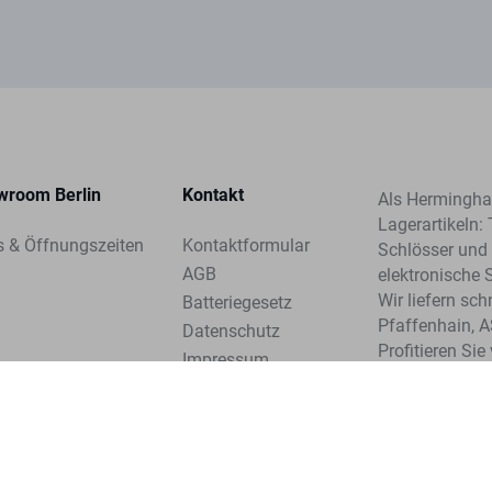
wroom Berlin
Kontakt
Als Herminghau
Lagerartikeln: 
s & Öffnungszeiten
Kontaktformular
Schlösser und 
AGB
elektronische 
Wir liefern sc
Batteriegesetz
Pfaffenhain, 
Datenschutz
Profitieren Si
Impressum
unserer Syste