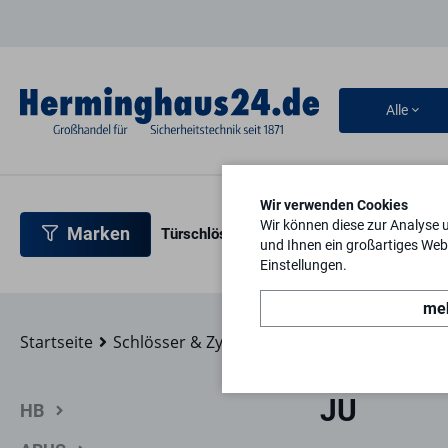
Alle
Wir verwenden Cookies
Wir können diese zur Analyse 
Marken
Türschlösser
Türbeschläge
Türsicherh
und Ihnen ein großartiges Webs
Einstellungen.
meh
Startseite
Schlösser & Zylinder
JU
JU
HB