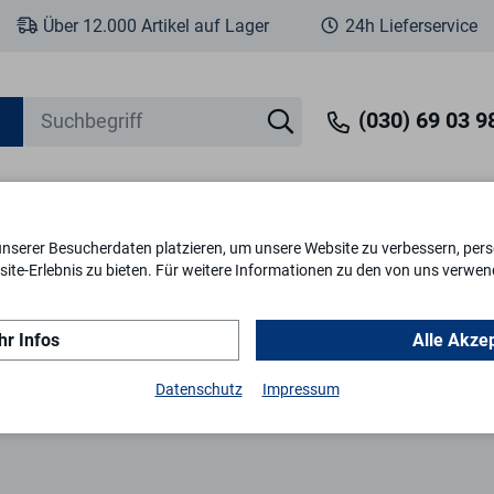
Über 12.000 Artikel auf Lager
24h Lieferservice
(030) 69 03 98
unserer Besucherdaten platzieren, um unsere Website zu verbessern, perso
eit
Fenstersicherheit
Schlösser & Zylinder
Briefkästen
Tr
ite-Erlebnis zu bieten. Für weitere Informationen zu den von uns verwen
r Infos
Alle Akze
Datenschutz
Impressum