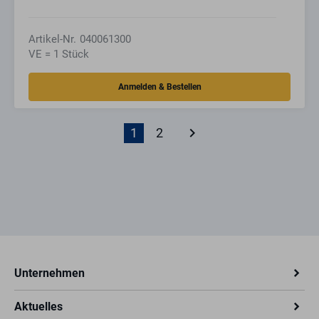
Artikel-Nr.
040061300
VE = 1 Stück
keyboard_arrow_right
1
2
Unternehmen
Aktuelles