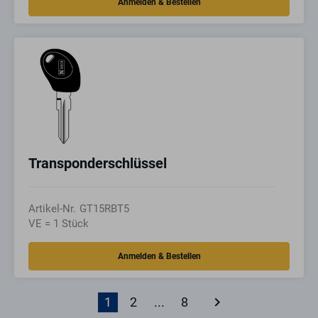
Transponderschlüssel
Artikel-Nr.
GT15RBT5
VE = 1 Stück
keyboard_arrow_right
1
2
...
8