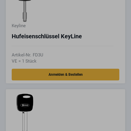
Keyline
Hufeisenschlüssel KeyLine
Artikel-Nr.
FD3U
VE = 1 Stück