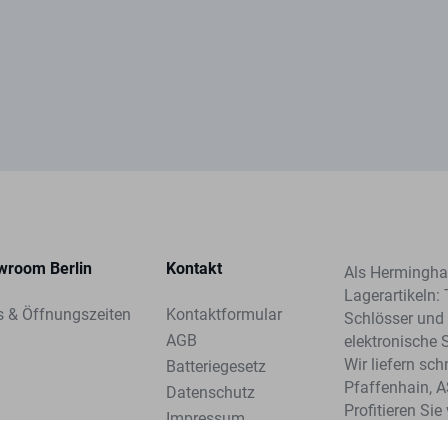
wroom Berlin
Kontakt
Als Herminghau
Lagerartikeln: 
s & Öffnungszeiten
Kontaktformular
Schlösser und 
AGB
elektronische 
Wir liefern sc
Batteriegesetz
Pfaffenhain, 
Datenschutz
Profitieren Si
Impressum
unserer Syste