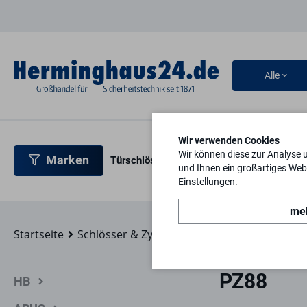
Alle
Wir verwenden Cookies
Wir können diese zur Analyse 
Marken
Türschlösser
Türbeschläge
Türsicherh
und Ihnen ein großartiges Webs
Einstellungen.
meh
Startseite
Schlösser & Zylinder
BKS
PZ88
PZ88
HB