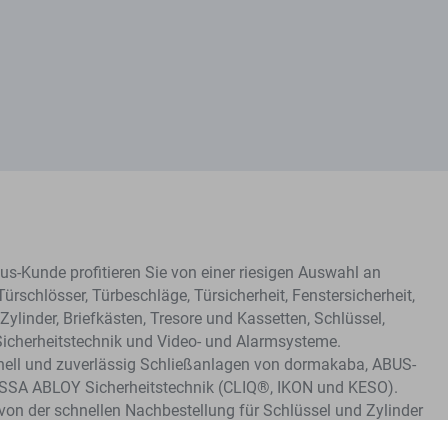
s-Kunde profitieren Sie von einer riesigen Auswahl an
Türschlösser, Türbeschläge, Türsicherheit, Fenstersicherheit,
Zylinder, Briefkästen, Tresore und Kassetten, Schlüssel,
Sicherheitstechnik und Video- und Alarmsysteme.
hnell und zuverlässig Schließanlagen von dormakaba, ABUS-
ASSA ABLOY Sicherheitstechnik (CLIQ®, IKON und KESO).
e von der schnellen Nachbestellung für Schlüssel und Zylinder
me.