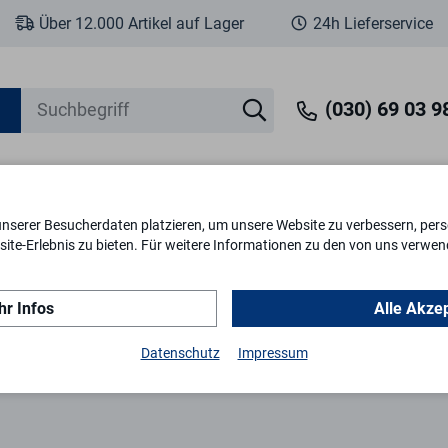
Über 12.000 Artikel auf Lager
24h Lieferservice
(030) 69 03 98
unserer Besucherdaten platzieren, um unsere Website zu verbessern, perso
eit
Fenstersicherheit
Schlösser & Zylinder
Briefkästen
Tr
ite-Erlebnis zu bieten. Für weitere Informationen zu den von uns verwen
r Infos
Alle Akze
Datenschutz
Impressum