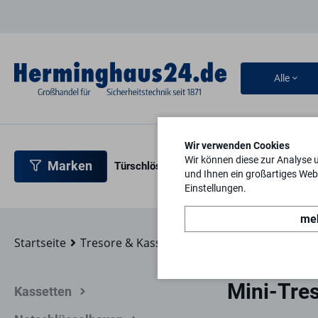
Alle
Wir verwenden Cookies
Wir können diese zur Analyse 
Marken
Türschlösser
Türbeschläge
Türsicherh
und Ihnen ein großartiges Webs
Einstellungen.
meh
Startseite
Tresore & Kassetten
Tresore
Mini-Treso
Mini-Tre
Kassetten