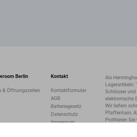
wroom Berlin
Kontakt
Als Herminghau
Lagerartikeln: 
s & Öffnungszeiten
Kontaktformular
Schlösser und 
AGB
elektronische 
Wir liefern sc
Batteriegesetz
Pfaffenhain, 
Datenschutz
Profitieren Si
Impressum
unserer Syste