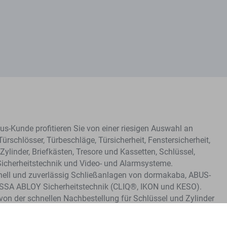
s-Kunde profitieren Sie von einer riesigen Auswahl an
Türschlösser, Türbeschläge, Türsicherheit, Fenstersicherheit,
Zylinder, Briefkästen, Tresore und Kassetten, Schlüssel,
Sicherheitstechnik und Video- und Alarmsysteme.
hnell und zuverlässig Schließanlagen von dormakaba, ABUS-
ASSA ABLOY Sicherheitstechnik (CLIQ®, IKON und KESO).
e von der schnellen Nachbestellung für Schlüssel und Zylinder
me.