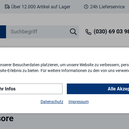
Über 12.000 Artikel auf Lager
24h Lieferservice
(030) 69 03 98
unserer Besucherdaten platzieren, um unsere Website zu verbessern, perso
eit
Fenstersicherheit
Schlösser & Zylinder
Briefkästen
Tr
ite-Erlebnis zu bieten. Für weitere Informationen zu den von uns verwen
r Infos
Alle Akze
re
Datenschutz
Impressum
sore