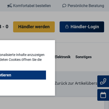
Komfortabel bestellen
Persönliche Beratung
 - 0
Händler werden
Händler-Login
nalisierte Inhalte anzuzeigen
esore & Kassetten
Schlüssel
Elektronik
Sonstiges
deten Cookies öffnen Sie die
ptieren
Zurück zur Artikelübersicht