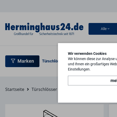
Alle
Wir verwenden Cookies
Wir können diese zur Analyse 
Marken
Türschlösser
Türbeschläge
Türsicherh
und Ihnen ein großartiges Webs
Einstellungen.
meh
Startseite
Türschlösser
Mehrfachverriegelungen