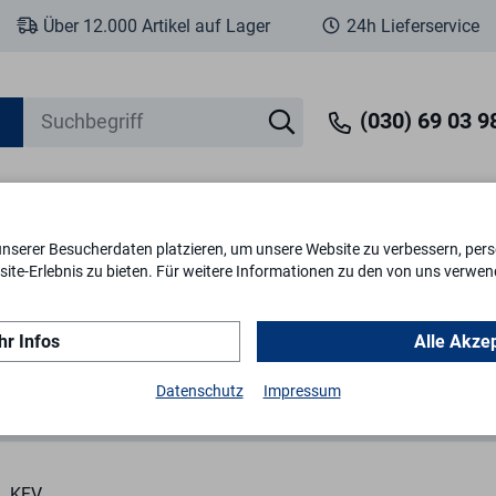
Über 12.000 Artikel auf Lager
24h Lieferservice
(030) 69 03 98
unserer Besucherdaten platzieren, um unsere Website zu verbessern, perso
eit
Fenstersicherheit
Schlösser & Zylinder
Briefkästen
Tr
ite-Erlebnis zu bieten. Für weitere Informationen zu den von uns verwen
r Infos
Alle Akze
Schließbleche/ Zubehör
FSB 2330-03-24/31-A käntig
Datenschutz
Impressum
KFV