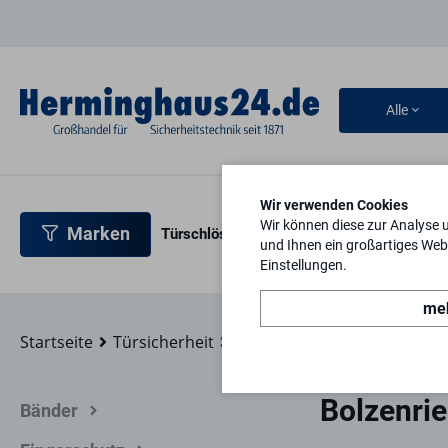
Alle
Wir verwenden Cookies
Wir können diese zur Analyse 
Marken
Türschlösser
Türbeschläge
Türsicherh
und Ihnen ein großartiges Webs
Einstellungen.
meh
Startseite
Türsicherheit
Türzusatzsicherungen
Bol
Bolzenrie
Bänder