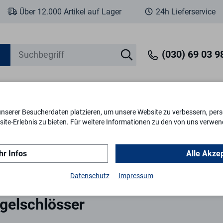
Über 12.000 Artikel auf Lager
24h Lieferservice
(030) 69 03 98
unserer Besucherdaten platzieren, um unsere Website zu verbessern, perso
eit
Fenstersicherheit
Schlösser & Zylinder
Briefkästen
Tr
ite-Erlebnis zu bieten. Für weitere Informationen zu den von uns verwen
r Infos
Alle Akze
zenriegelschlösser
Datenschutz
Impressum
gelschlösser