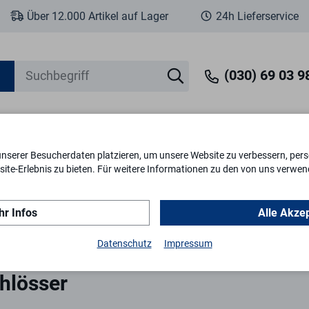
Über 12.000 Artikel auf Lager
24h Lieferservice
(030) 69 03 98
unserer Besucherdaten platzieren, um unsere Website zu verbessern, perso
eit
Fenstersicherheit
Schlösser & Zylinder
Briefkästen
Tr
ite-Erlebnis zu bieten. Für weitere Informationen zu den von uns verwen
r Infos
Alle Akze
derschlösser
Datenschutz
Impressum
hlösser