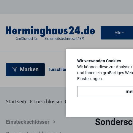
Alle
Wir verwenden Cookies
Wir können diese zur Analyse 
Marken
Türschlösser
Türbeschläge
Türsicherh
und Ihnen ein großartiges Webs
Einstellungen.
meh
Startseite
Türschlösser
Rohrrahmenschlösser
Son
Sondersc
Einsteckschlösser