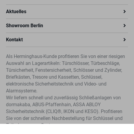
Aktuelles
Showroom Berlin
Kontakt
Als Herminghaus-Kunde profitieren Sie von einer riesigen
Auswahl an Lagerartikeln: Türschlösser, Türbeschläge,
Türsicherheit, Fenstersicherheit, Schlösser und Zylinder,
Briefkästen, Tresore und Kassetten, Schlüssel,
elektronische Sicherheitstechnik und Video- und
Alarmsysteme.
Wir liefern schnell und zuverlässig Schließanlagen von
dormakaba, ABUS-Pfaffenhain, ASSA ABLOY
Sicherheitstechnik (CLIQ®, IKON und KESO). Profitieren
Sie von der schnellen Nachbestellung für Schlüssel und
Zylinder unserer Systeme.