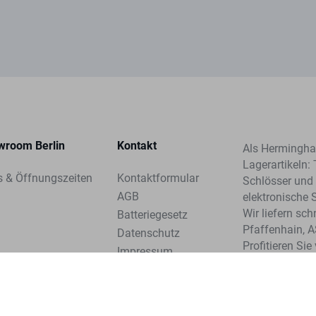
wroom Berlin
Kontakt
Als Herminghau
Lagerartikeln: 
s & Öffnungszeiten
Kontaktformular
Schlösser und 
AGB
elektronische 
Wir liefern sc
Batteriegesetz
Pfaffenhain, 
Datenschutz
Profitieren Si
Impressum
unserer Syste