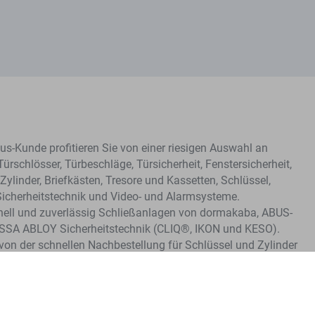
s-Kunde profitieren Sie von einer riesigen Auswahl an
Türschlösser, Türbeschläge, Türsicherheit, Fenstersicherheit,
Zylinder, Briefkästen, Tresore und Kassetten, Schlüssel,
Sicherheitstechnik und Video- und Alarmsysteme.
hnell und zuverlässig Schließanlagen von dormakaba, ABUS-
ASSA ABLOY Sicherheitstechnik (CLIQ®, IKON und KESO).
e von der schnellen Nachbestellung für Schlüssel und Zylinder
me.