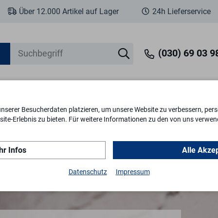
Über 12.000 Artikel auf Lager
24h Lieferservice
(030) 69 03 98
unserer Besucherdaten platzieren, um unsere Website zu verbessern, perso
eit
Fenstersicherheit
Schlösser & Zylinder
Briefkästen
Tr
ite-Erlebnis zu bieten. Für weitere Informationen zu den von uns verwen
r Infos
Alle Akze
Datenschutz
Impressum