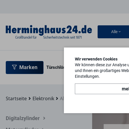
Alle
Wir verwenden Cookies
Wir können diese zur Analyse 
Marken
Türschlösser
Türbeschläge
Türsicherh
und Ihnen ein großartiges Webs
Einstellungen.
meh
Startseite
Elektronik
Alarmanlagen
Digitalzylinder