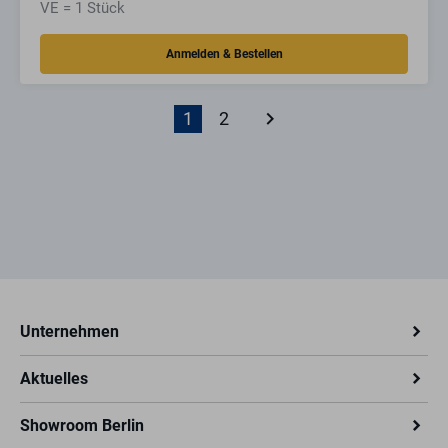
VE = 1 Stück
keyboard_arrow_right
1
2
Unternehmen
Aktuelles
Showroom Berlin