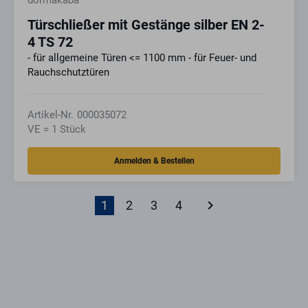
dormakaba
Türschließer mit Gestänge silber EN 2-
4 TS 72
- für allgemeine Türen <= 1100 mm - für Feuer- und
Rauchschutztüren
Artikel-Nr.
000035072
VE = 1 Stück
keyboard_arrow_right
1
2
3
4