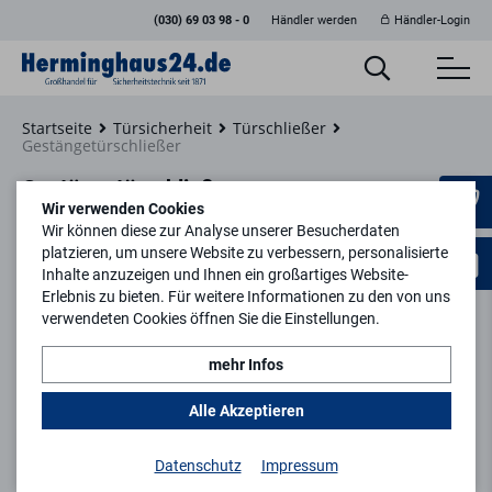
(030) 69 03 98 - 0
Händler werden
Händler-Login
Startseite
Türsicherheit
Türschließer
Gestängetürschließer
Gestängetürschließer
Wir verwenden Cookies
Wir können diese zur Analyse unserer Besucherdaten
platzieren, um unsere Website zu verbessern, personalisierte
Inhalte anzuzeigen und Ihnen ein großartiges Website-
Erlebnis zu bieten. Für weitere Informationen zu den von uns
Filtern
verwendeten Cookies öffnen Sie die Einstellungen.
mehr Infos
keyboard_arrow_right
1
2
3
4
Alle Akzeptieren
%
Datenschutz
Impressum