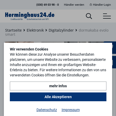
(030) 69 03 98 - 0
Händler werden
Händler-Login
Startseite
Elektronik
Digitalzylinder
dormakaba evolo
smart
Wir verwenden Cookies
Wir können diese zur Analyse unserer Besucherdaten
platzieren, um unsere Website zu verbessern, personalisierte
Inhalte anzuzeigen und Ihnen ein großartiges Website-
Erlebnis zu bieten. Für weitere Informationen zu den von uns
verwendeten Cookies öffnen Sie die Einstellungen.
dormakaba evolo smart
mehr Infos
dormakaba evolo smart ist eine App, welche eine einfache
Alle Akzeptieren
Lösung für die Verwaltung von Zutritten unter 200 Personen
bietet.
Datenschutz
Impressum
Die dazu passenden evolo Türkomponenten sind in