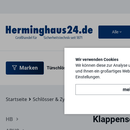
Alle
Wir verwenden Cookies
Wir können diese zur Analyse 
Marken
Türschlösser
Türbeschläge
Türsicherh
und Ihnen ein großartiges Webs
Einstellungen.
meh
Startseite
Schlösser & Zylinder
Sonstige
Klappensc
Klappens
HB