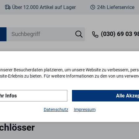
Über 12.000 Artikel auf Lager
24h Lieferservice
(030) 69 03 98
unserer Besucherdaten platzieren, um unsere Website zu verbessern, perso
eit
Fenstersicherheit
Schlösser & Zylinder
Briefkästen
Tr
ite-Erlebnis zu bieten. Für weitere Informationen zu den von uns verwen
r Infos
Alle Akze
hlösser
Datenschutz
Impressum
chlösser