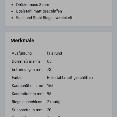
Drückernuss 8 mm
Edelstahl matt geschliffen
Falle und Stahl-Riegel, vernickelt
Merkmale
Ausführung
falz rund
Dornmaß in mm
65
Entfernung in mm
72
Farbe
Edelstahl matt geschliffen
Kastenhöhe in mm
165
Kastentiefe in mm
95
Riegelausschluss
2-tourig
Stulpbreite in mm
20