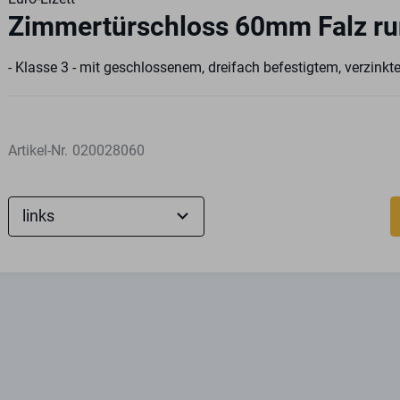
Zimmertürschloss 60mm Falz r
- Klasse 3 - mit geschlossenem, dreifach befestigtem, verzink
Artikel-Nr.
020028060