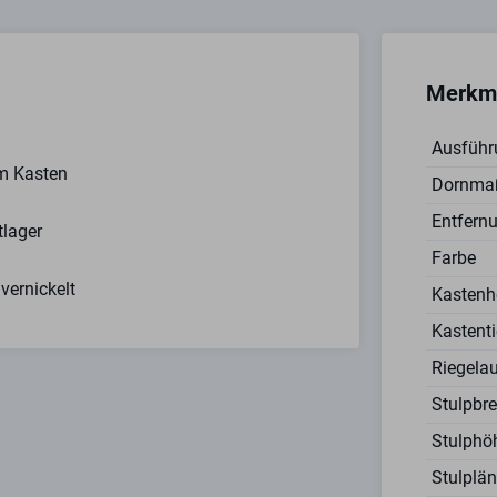
Merkm
Ausführ
em Kasten
Dornma
Entfern
tlager
Farbe
vernickelt
Kastenh
Kastent
Riegela
Stulpbr
Stulphö
Stulplä