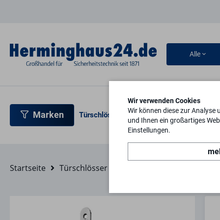
Alle
Wir verwenden Cookies
Wir können diese zur Analyse 
Marken
Türschlösser
Türbeschläge
Türsicherh
und Ihnen ein großartiges Webs
Einstellungen.
meh
Startseite
Türschlösser
Einsteckschlösser
Zimm