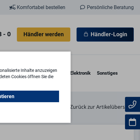
Komfortabel bestellen
Persönliche Beratung
 - 0
Händler werden
Händler-Login
nalisierte Inhalte anzuzeigen
esore & Kassetten
Schlüssel
Elektronik
Sonstiges
deten Cookies öffnen Sie die
ptieren
Zurück zur Artikelübersicht