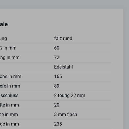
ale
ung
falz rund
ß in mm
60
ung in mm
72
Edelstahl
öhe in mm
165
iefe in mm
89
usschluss
2-tourig 22 mm
eite in mm
20
he in mm
3 mm flach
nge in mm
235