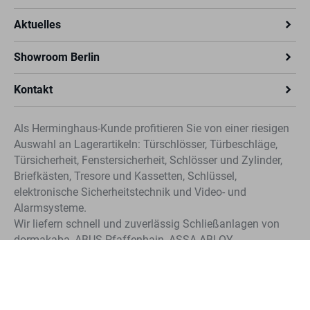
Aktuelles
Showroom Berlin
Kontakt
Als Herminghaus-Kunde profitieren Sie von einer riesigen
Auswahl an Lagerartikeln: Türschlösser, Türbeschläge,
Türsicherheit, Fenstersicherheit, Schlösser und Zylinder,
Briefkästen, Tresore und Kassetten, Schlüssel,
elektronische Sicherheitstechnik und Video- und
Alarmsysteme.
Wir liefern schnell und zuverlässig Schließanlagen von
dormakaba, ABUS-Pfaffenhain, ASSA ABLOY
Sicherheitstechnik (CLIQ®, IKON und KESO). Profitieren
Sie von der schnellen Nachbestellung für Schlüssel und
Zylinder unserer Systeme.