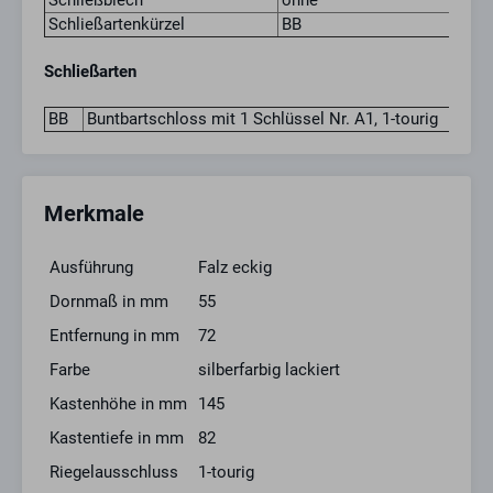
Schließblech
ohne
Schließartenkürzel
BB
Schließarten
BB
Buntbartschloss mit 1 Schlüssel Nr. A1, 1-tourig
Merkmale
Ausführung
Falz eckig
Dornmaß in mm
55
Entfernung in mm
72
Farbe
silberfarbig lackiert
Kastenhöhe in mm
145
Kastentiefe in mm
82
Riegelausschluss
1-tourig