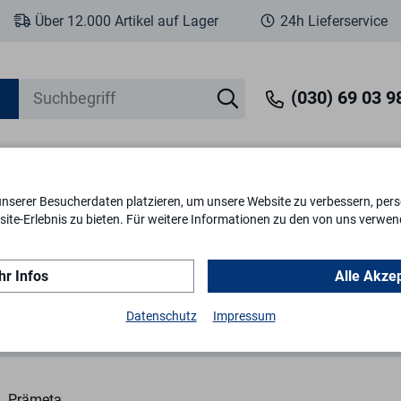
Über 12.000 Artikel auf Lager
24h Lieferservice
(030) 69 03 98
unserer Besucherdaten platzieren, um unsere Website zu verbessern, perso
eit
Fenstersicherheit
Schlösser & Zylinder
Briefkästen
Tr
ite-Erlebnis zu bieten. Für weitere Informationen zu den von uns verwen
r Infos
Alle Akze
Vorreiber
Vorreiber 54 45mm
Datenschutz
Impressum
Prämeta