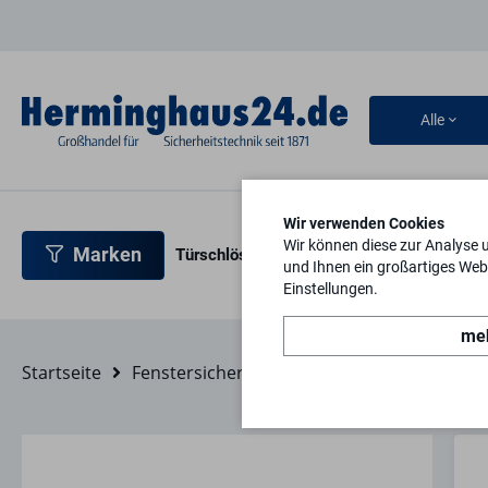
Alle
Wir verwenden Cookies
Wir können diese zur Analyse 
Marken
Türschlösser
Türbeschläge
Türsicherh
und Ihnen ein großartiges Webs
Einstellungen.
meh
Startseite
Fenstersicherheit
Fensterbeschläge