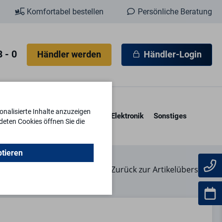
Komfortabel bestellen
Persönliche Beratung
 - 0
Händler werden
Händler-Login
nalisierte Inhalte anzuzeigen
esore & Kassetten
Schlüssel
Elektronik
Sonstiges
deten Cookies öffnen Sie die
ptieren
Zurück zur Artikelübersicht