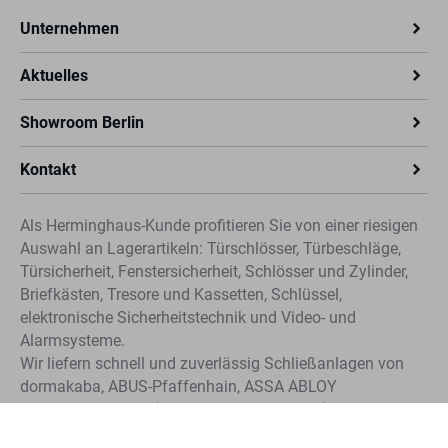
Unternehmen
Aktuelles
Showroom Berlin
Kontakt
Als Herminghaus-Kunde profitieren Sie von einer riesigen
Auswahl an Lagerartikeln: Türschlösser, Türbeschläge,
Türsicherheit, Fenstersicherheit, Schlösser und Zylinder,
Briefkästen, Tresore und Kassetten, Schlüssel,
elektronische Sicherheitstechnik und Video- und
Alarmsysteme.
Wir liefern schnell und zuverlässig Schließanlagen von
dormakaba, ABUS-Pfaffenhain, ASSA ABLOY
Sicherheitstechnik (CLIQ®, IKON und KESO). Profitieren
Sie von der schnellen Nachbestellung für Schlüssel und