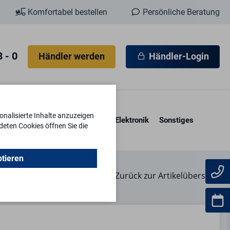
Komfortabel bestellen
Persönliche Beratung
 - 0
Händler werden
Händler-Login
nalisierte Inhalte anzuzeigen
esore & Kassetten
Schlüssel
Elektronik
Sonstiges
deten Cookies öffnen Sie die
ptieren
Zurück zur Artikelübersicht