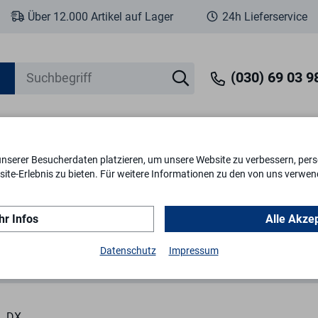
Über 12.000 Artikel auf Lager
24h Lieferservice
(030) 69 03 98
unserer Besucherdaten platzieren, um unsere Website zu verbessern, perso
eit
Fenstersicherheit
Schlösser & Zylinder
Briefkästen
Tr
ite-Erlebnis zu bieten. Für weitere Informationen zu den von uns verwen
r Infos
Alle Akze
roß
Datenschutz
Impressum
DX