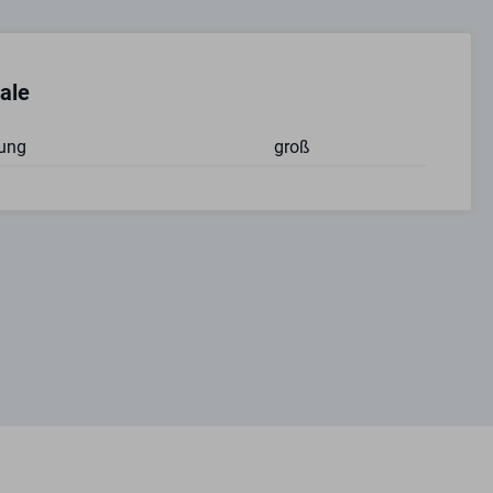
ale
ung
groß