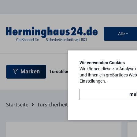
Alle
Wir verwenden Cookies
Wir können diese zur Analyse 
Marken
Türschlösser
Türbeschläge
Türsicherh
und Ihnen ein großartiges Webs
Einstellungen.
meh
Startseite
Türsicherheit
Überfallen
Überfalle g