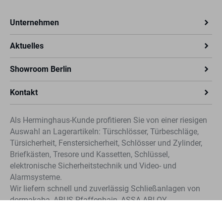
Unternehmen
Aktuelles
Showroom Berlin
Kontakt
Als Herminghaus-Kunde profitieren Sie von einer riesigen
Auswahl an Lagerartikeln: Türschlösser, Türbeschläge,
Türsicherheit, Fenstersicherheit, Schlösser und Zylinder,
Briefkästen, Tresore und Kassetten, Schlüssel,
elektronische Sicherheitstechnik und Video- und
Alarmsysteme.
Wir liefern schnell und zuverlässig Schließanlagen von
dormakaba, ABUS-Pfaffenhain, ASSA ABLOY
Sicherheitstechnik (CLIQ®, IKON und KESO). Profitieren