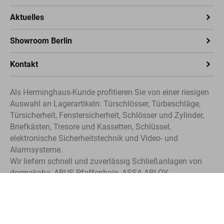
Aktuelles
Showroom Berlin
Kontakt
Als Herminghaus-Kunde profitieren Sie von einer riesigen
Auswahl an Lagerartikeln: Türschlösser, Türbeschläge,
Türsicherheit, Fenstersicherheit, Schlösser und Zylinder,
Briefkästen, Tresore und Kassetten, Schlüssel,
elektronische Sicherheitstechnik und Video- und
Alarmsysteme.
Wir liefern schnell und zuverlässig Schließanlagen von
dormakaba, ABUS-Pfaffenhain, ASSA ABLOY
Sicherheitstechnik (CLIQ®, IKON und KESO). Profitieren
Sie von der schnellen Nachbestellung für Schlüssel und
Zylinder unserer Systeme.