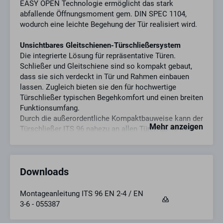
EASY OPEN Technologie ermöglicht das stark
abfallende Öffnungsmoment gem. DIN SPEC 1104,
wodurch eine leichte Begehung der Tür realisiert wird.
Unsichtbares Gleitschienen-Türschließersystem
Die integrierte Lösung für repräsentative Türen.
Schließer und Gleitschiene sind so kompakt gebaut,
dass sie sich verdeckt in Tür und Rahmen einbauen
lassen. Zugleich bieten sie den für hochwertige
Türschließer typischen Begehkomfort und einen breiten
Funktionsumfang.
Durch die außerordentliche Kompaktbauweise kann der
Mehr anzeigen
Türschließer ITS 96 nahezu an allen Türen ab 40 mm
Türblattstärke eingesetzt werden und gibt durch seine
geprüfte Qualität Sicherheit. Gerade in barrierefreien
Gebäuden bietet die EASY OPEN Technologie den
Downloads
Vorteil des einfachen Zugangs für jedermann. Zwei
Varianten für Türflügelbreiten bis 1.100 mm bzw. 1.400
mm ermöglichen hohe Flexibilität in der Umsetzung.
Montageanleitung ITS 96 EN 2-4 / EN
3-6 - 055387