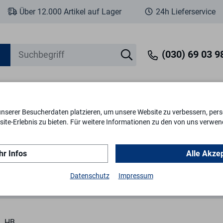
Über 12.000 Artikel auf Lager
24h Lieferservice
(030) 69 03 98
unserer Besucherdaten platzieren, um unsere Website zu verbessern, perso
eit
Fenstersicherheit
Schlösser & Zylinder
Briefkästen
Tr
ite-Erlebnis zu bieten. Für weitere Informationen zu den von uns verwen
r Infos
Alle Akze
Türfeststeller
Türfest.g.Hub 30 braun 90
Datenschutz
Impressum
HB