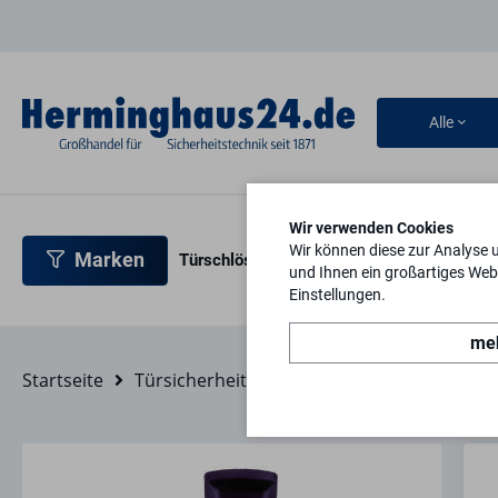
Alle
Wir verwenden Cookies
Wir können diese zur Analyse 
Marken
Türschlösser
Türbeschläge
Türsicherh
und Ihnen ein großartiges Webs
Einstellungen.
meh
Startseite
Türsicherheit
Türfeststeller und Puffer