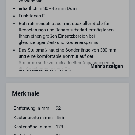
verwendbar
erhältlich in 30 - 45 mm Dorn
Funktionen E
Rohrrahmenschlösser mit spezieller Stulp für
Renovierungs und Reparaturbedarf ermöglichen
Ihnen einen großen Einsatzbereich bei
gleichzeitiger Zeit- und Kostenersparnis
Das Stulpmaß hat eine Sonderlänge von 380 mm
und eine komfortable Bohrnut auf der
Stulprückseite zur individuellen Anpassungen an
Mehr anzeigen
die Gegebenheiten vor Ort
Passende Schließbleche sind separat erhältlich, im
Fluchttürbereich sind diese zwingend
vorgeschrieben
Merkmale
Stulp Edelstahl rostfrei
9 mm Nuss einteilig, mit Wechsel, Falle umlegbar,
Entfernung in mm
92
Auslieferung in DL, 20 mm Riegelausschluss
Kastenbreite in mm
15,5
Schlosskasten komplett verzinkt, Falle und Riegel
vernickelt, durchgehende Schraublöcher, für
Kastenhöhe in mm
178
Profilzylinder vorgerichtet