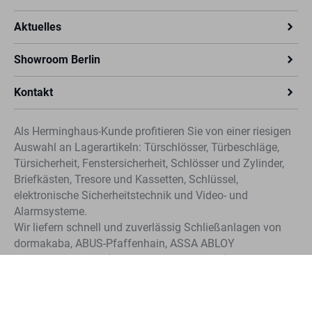
Aktuelles
Showroom Berlin
Kontakt
Als Herminghaus-Kunde profitieren Sie von einer riesigen
Auswahl an Lagerartikeln: Türschlösser, Türbeschläge,
Türsicherheit, Fenstersicherheit, Schlösser und Zylinder,
Briefkästen, Tresore und Kassetten, Schlüssel,
elektronische Sicherheitstechnik und Video- und
Alarmsysteme.
Wir liefern schnell und zuverlässig Schließanlagen von
dormakaba, ABUS-Pfaffenhain, ASSA ABLOY
Sicherheitstechnik (CLIQ®, IKON und KESO). Profitieren
Sie von der schnellen Nachbestellung für Schlüssel und
Zylinder unserer Systeme.