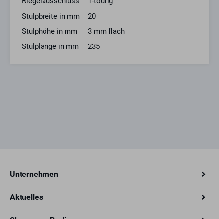
Riegelausschluss
1-tourig
Stulpbreite in mm
20
Stulphöhe in mm
3 mm flach
Stulplänge in mm
235
Unternehmen
Aktuelles