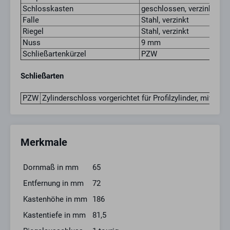
Schlosskasten
geschlossen, verzinkt
Falle
Stahl, verzinkt
Riegel
Stahl, verzinkt
Nuss
9 mm
Schließartenkürzel
PZW
Schließarten
PZW
Zylinderschloss vorgerichtet für Profilzylinder, mit Wech
Merkmale
Dornmaß in mm
65
Entfernung in mm
72
Kastenhöhe in mm
186
Kastentiefe in mm
81,5