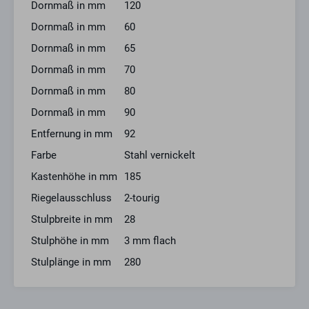
Dornmaß in mm
120
Schließarten
Dornmaß in mm
60
PZW
vorgerichtet für Profilzylinder, mit Wechsel, 2-tourig
Dornmaß in mm
65
Dornmaß in mm
70
Dornmaß in mm
80
Dornmaß in mm
90
Entfernung in mm
92
Farbe
Stahl vernickelt
Kastenhöhe in mm
185
Riegelausschluss
2-tourig
Stulpbreite in mm
28
Stulphöhe in mm
3 mm flach
Stulplänge in mm
280