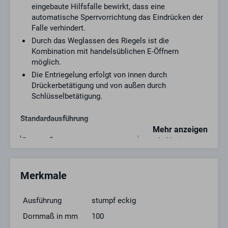
eingebaute Hilfsfalle bewirkt, dass eine
automatische Sperrvorrichtung das Eindrücken der
Falle verhindert.
Durch das Weglassen des Riegels ist die
Kombination mit handelsüblichen E-Öffnern
möglich.
Die Entriegelung erfolgt von innen durch
Drückerbetätigung und von außen durch
Schlüsselbetätigung.
Standardausführung
Mehr anzeigen
Dornmaß
versch. Varianten
Stulp
Edelstahl
Schlosskasten
geschlossen, verzinkt
Merkmale
Falle
Stahl vernickelt
Riegel
Stahl vernickelt
Nuss
10 mm
Ausführung
stumpf eckig
Schließblech
ohne
Dornmaß in mm
100
Schließartenkürzel
PZW