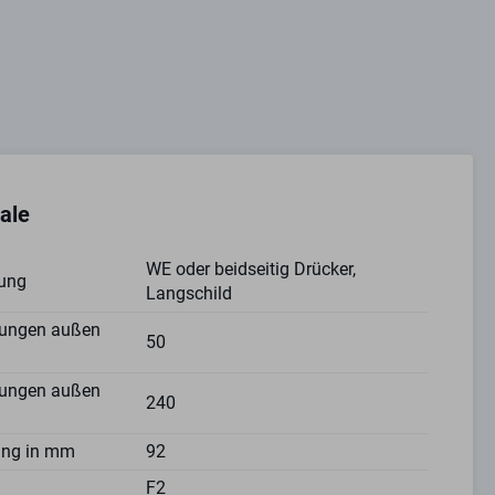
ale
WE oder beidseitig Drücker,
ung
Langschild
ungen außen
50
ungen außen
240
ung in mm
92
F2