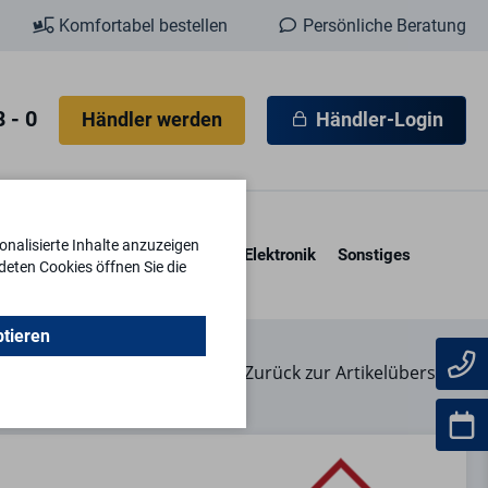
Komfortabel bestellen
Persönliche Beratung
 - 0
Händler werden
Händler-Login
nalisierte Inhalte anzuzeigen
esore & Kassetten
Schlüssel
Elektronik
Sonstiges
deten Cookies öffnen Sie die
ptieren
Zurück zur Artikelübersicht