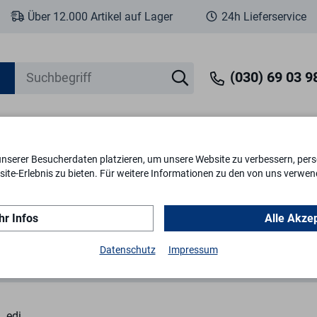
Über 12.000 Artikel auf Lager
24h Lieferservice
(030) 69 03 98
unserer Besucherdaten platzieren, um unsere Website zu verbessern, perso
eit
Fenstersicherheit
Schlösser & Zylinder
Briefkästen
Tr
ite-Erlebnis zu bieten. Für weitere Informationen zu den von uns verwen
r Infos
Alle Akze
inium ES0
Schutzbeschl. F2 92 lang Dr 12
Datenschutz
Impressum
edi