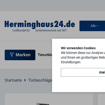
Alle
Wir verwenden Cookies
Wir können diese zur Analyse 
Marken
Türschlösser
Türbeschläge
Türsicherh
und Ihnen ein großartiges Webs
Einstellungen.
meh
Startseite
Türbeschläge
Schutzbeschläge
Alum