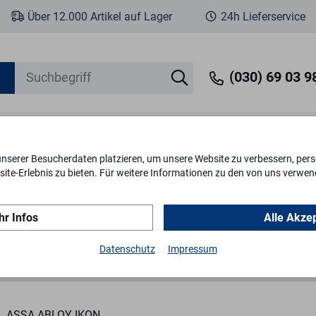
Über 12.000 Artikel auf Lager
24h Lieferservice
(030) 69 03 98
unserer Besucherdaten platzieren, um unsere Website zu verbessern, perso
eit
Fenstersicherheit
Schlösser & Zylinder
Briefkästen
Tr
ite-Erlebnis zu bieten. Für weitere Informationen zu den von uns verwen
r Infos
Alle Akze
Schließhebelzylinder
Schließhebelzylinder N2 5320
Datenschutz
Impressum
ASSA ABLOY IKON