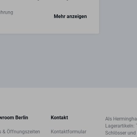
führung
Mehr anzeigen
hts
en
erbar
 Schließrichtung (SST=) mit an!
wroom Berlin
Kontakt
Als Herminghau
ckere Kontermutter (Maß A)
Lagerartikeln: 
s & Öffnungszeiten
Kontaktformular
Schlösser und 