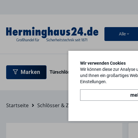
Alle
Wir verwenden Cookies
Wir können diese zur Analyse 
Marken
Türschlösser
Türbeschläge
Türsicherh
und Ihnen ein großartiges Webs
Einstellungen.
meh
Startseite
Schlösser & Zylinder
IKON (ASSA ABLOY)