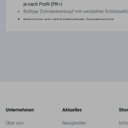
je nach Profil (PR=)
Balliger Zylinderkernkopf mit verstärkter Schlüssel
Kernstifte aus verschleißfester Sonderbronze
Schließweg und Schließhebelweg 90° links oder rec
Schlüsselabzug bei geschlossenem Schließhebel
Befestigung mit Gehäusemutter M30 x 1,5
Standard Schließhebel (SLHB=1645009)
Maß in mm A, L, B 37, 25, 17
Schlüssel mit eckiger Metallreide
Lieferbar für Serienschließungen und Schließanlag
Hinweis:
Nicht mit Anbohrschutz 2 (AB=2) oder 3 (AB=3) lief
Bitte geben Sie bei Ihrer Bestellung die gewünschte
Unternehmen
Aktuelles
Sho
Unterschied zu AUS=1: längerer Zylinderkern und di
Über uns
Neuigkeiten
Info
Lieferumfang: