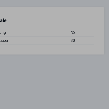
ale
ung
N2
esser
30