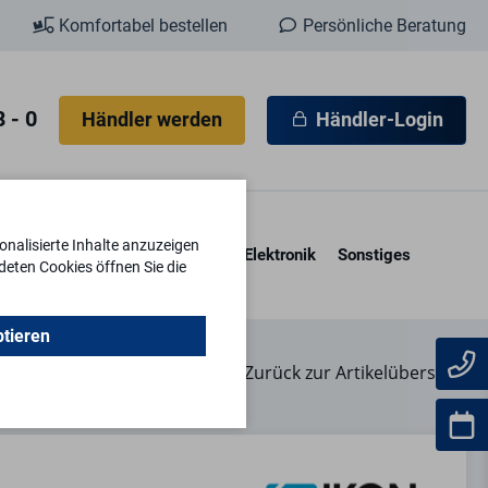
Komfortabel bestellen
Persönliche Beratung
 - 0
Händler werden
Händler-Login
nalisierte Inhalte anzuzeigen
esore & Kassetten
Schlüssel
Elektronik
Sonstiges
deten Cookies öffnen Sie die
ptieren
Zurück zur Artikelübersicht