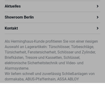
Aktuelles
Showroom Berlin
Kontakt
Als Herminghaus-Kunde profitieren Sie von einer riesigen
Auswahl an Lagerartikeln: Türschlösser, Türbeschläge,
Türsicherheit, Fenstersicherheit, Schlösser und Zylinder,
Briefkästen, Tresore und Kassetten, Schlüssel,
elektronische Sicherheitstechnik und Video- und
Alarmsysteme.
Wir liefern schnell und zuverlässig Schließanlagen von
dormakaba, ABUS-Pfaffenhain, ASSA ABLOY
Sicherheitstechnik (CLIQ®, IKON und KESO). Profitieren
Sie von der schnellen Nachbestellung für Schlüssel und
Zylinder unserer Systeme.
Unser Angebot richtet sich ausschließlich an Gewerbetreibende.