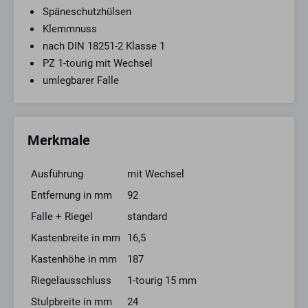
Späneschutzhülsen
Klemmnuss
nach DIN 18251-2 Klasse 1
PZ 1-tourig mit Wechsel
umlegbarer Falle
Merkmale
Ausführung
mit Wechsel
Entfernung in mm
92
Falle + Riegel
standard
Kastenbreite in mm
16,5
Kastenhöhe in mm
187
Riegelausschluss
1-tourig 15 mm
Stulpbreite in mm
24