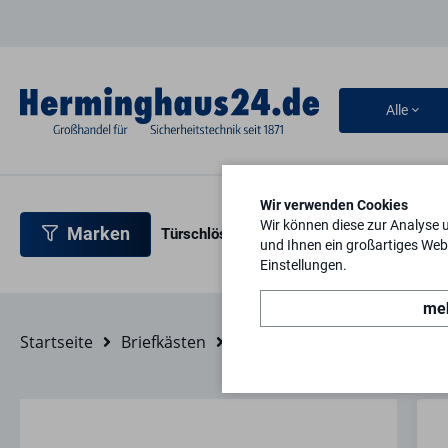
Alle
Wir verwenden Cookies
Wir können diese zur Analyse 
Marken
Türschlösser
Türbeschläge
Türsicherh
und Ihnen ein großartiges Webs
Einstellungen.
meh
Startseite
Briefkästen
Briefkastenzubehör
Klein