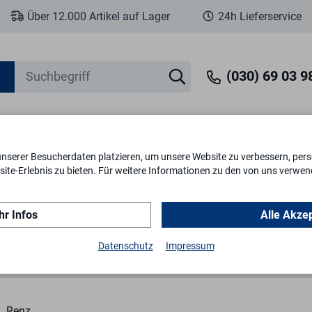
Über 12.000 Artikel auf Lager
24h Lieferservice
(030) 69 03 98
unserer Besucherdaten platzieren, um unsere Website zu verbessern, perso
eit
Fenstersicherheit
Schlösser & Zylinder
Briefkästen
Tr
ite-Erlebnis zu bieten. Für weitere Informationen zu den von uns verwen
r Infos
Alle Akze
teile
Riegel gekröpft 97-9-95015
Datenschutz
Impressum
Renz