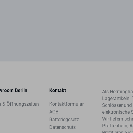
wroom Berlin
Kontakt
Als Herminghau
Lagerartikeln: 
s & Öffnungszeiten
Kontaktformular
Schlösser und 
AGB
elektronische 
Wir liefern sc
Batteriegesetz
Pfaffenhain, 
Datenschutz
Profitieren Si