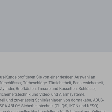
s-Kunde profitieren Sie von einer riesigen Auswahl an
Türschlösser, Türbeschläge, Türsicherheit, Fenstersicherheit,
Zylinder, Briefkästen, Tresore und Kassetten, Schlüssel,
Sicherheitstechnik und Video- und Alarmsysteme.
hnell und zuverlässig Schließanlagen von dormakaba, ABUS-
ASSA ABLOY Sicherheitstechnik (CLIQ®, IKON und KESO).
e von der schnellen Nachbestellung für Schlüssel und Zylinder