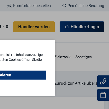
Komfortabel bestellen
Persönliche Beratung
 - 0
Händler werden
Händler-Login
nalisierte Inhalte anzuzeigen
esore & Kassetten
Schlüssel
Elektronik
Sonstiges
deten Cookies öffnen Sie die
ptieren
Zurück zur Artikelübersicht