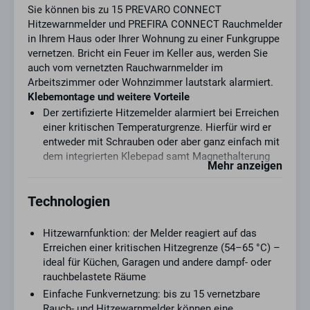
Sie können bis zu 15 PREVARO CONNECT
Hitzewarnmelder und PREFIRA CONNECT Rauchmelder
in Ihrem Haus oder Ihrer Wohnung zu einer Funkgruppe
vernetzen. Bricht ein Feuer im Keller aus, werden Sie
auch vom vernetzten Rauchwarnmelder im
Arbeitszimmer oder Wohnzimmer lautstark alarmiert.
Klebemontage und weitere Vorteile
Der zertifizierte Hitzemelder alarmiert bei Erreichen
einer kritischen Temperaturgrenze. Hierfür wird er
entweder mit Schrauben oder aber ganz einfach mit
dem integrierten Klebepad samt Magnethalterung
Mehr anzeigen
an der Decke angebracht. Weitere Vorteile sind:
Festverbaute 10-Jahres-Batterie – Batteriewechsel
Technologien
entfällt
Durchscheinende Status-LED – kein grelles Blinken
Hitzewarnfunktion: der Melder reagiert auf das
Automatischer Selbsttest und Meldung bei
Erreichen einer kritischen Hitzegrenze (54–65 °C) –
schwacher Batterie
ideal für Küchen, Garagen und andere dampf- oder
Großflächige Prüftaste zum regelmäßigen Testen
rauchbelastete Räume
und temporären Stummschalten
Einfache Funkvernetzung: bis zu 15 vernetzbare
Bis zu 15 Funkgruppen lassen sich in einer
Rauch- und Hitzewarnmelder können eine