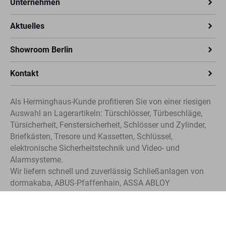
erfüllt die Anforderungen der britischen Norm für
Unternehmen
Hitzewarnmelder – zertifiziert durch die British
Standards Institution (BSI)
Aktuelles
Kitemark-zertifiziert: geprüft und regelmäßig
überwacht durch die British Standards Institution
Showroom Berlin
(BSI)
Kontakt
Als Herminghaus-Kunde profitieren Sie von einer riesigen
Auswahl an Lagerartikeln: Türschlösser, Türbeschläge,
Türsicherheit, Fenstersicherheit, Schlösser und Zylinder,
Briefkästen, Tresore und Kassetten, Schlüssel,
elektronische Sicherheitstechnik und Video- und
Alarmsysteme.
Wir liefern schnell und zuverlässig Schließanlagen von
dormakaba, ABUS-Pfaffenhain, ASSA ABLOY
Sicherheitstechnik (CLIQ®, IKON und KESO). Profitieren
Sie von der schnellen Nachbestellung für Schlüssel und
Zylinder unserer Systeme.