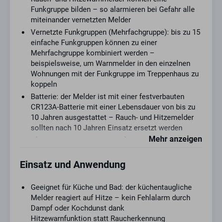
Mehrfachgruppe vernetzen
Funkgruppe bilden – so alarmieren bei Gefahr alle
miteinander vernetzten Melder
Vernetzte Funkgruppen (Mehrfachgruppe): bis zu 15
einfache Funkgruppen können zu einer
Mehrfachgruppe kombiniert werden –
beispielsweise, um Warnmelder in den einzelnen
Wohnungen mit der Funkgruppe im Treppenhaus zu
koppeln
Batterie: der Melder ist mit einer festverbauten
CR123A-Batterie mit einer Lebensdauer von bis zu
10 Jahren ausgestattet – Rauch- und Hitzemelder
sollten nach 10 Jahren Einsatz ersetzt werden
Mehr anzeigen
Akustischer und optischer Alarm: bei Gefahr warnt
der Melder deutlich hörbar mit lautem Alarm und
durch Blinken der Status-LED
Einsatz und Anwendung
Durchscheinende LED: für eine angenehme
Lichtwirkung ist die Status-LED unter dem Gehäuse
Geeignet für Küche und Bad: der küchentaugliche
des Warnmelders angebracht – für eine
Melder reagiert auf Hitze – kein Fehlalarm durch
harmonische Optik ohne grelle Lichtpunkte
Dampf oder Kochdunst dank
Stummschaltung: der Alarmton kann durch
Hitzewarnfunktion statt Raucherkennung