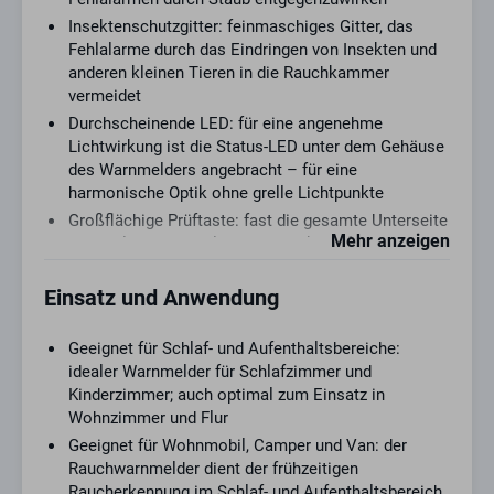
Insektenschutzgitter: feinmaschiges Gitter, das
Fehlalarme durch das Eindringen von Insekten und
anderen kleinen Tieren in die Rauchkammer
vermeidet
Durchscheinende LED: für eine angenehme
Lichtwirkung ist die Status-LED unter dem Gehäuse
des Warnmelders angebracht – für eine
harmonische Optik ohne grelle Lichtpunkte
Großflächige Prüftaste: fast die gesamte Unterseite
Mehr anzeigen
des Melders dient als Taste und kann für einen
Funktionstest schnell erreicht werden –
beispielsweise auch mit einem Besenstiel oder
Einsatz und Anwendung
Stab
Stummschaltung: der Alarmton kann durch
Geeignet für Schlaf- und Aufenthaltsbereiche:
Betätigen der Prüftaste vorübergehend
idealer Warnmelder für Schlafzimmer und
ausgeschaltet werden – der Melder bleibt aktiv und
Kinderzimmer; auch optimal zum Einsatz in
alarmiert nach 10 Minuten wieder, sofern weiterhin
Wohnzimmer und Flur
Rauch erkannt wird
Geeignet für Wohnmobil, Camper und Van: der
Batterie: der Melder ist mit einer festverbauten
Rauchwarnmelder dient der frühzeitigen
CR123A-Batterie mit einer Lebensdauer von bis zu
Raucherkennung im Schlaf- und Aufenthaltsbereich