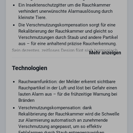
Ein Insektenschutzgitter um die Rauchkammer
verhindert unerwünschte Alarmauslösung durch
kleinste Tiere.
Die Verschmutzungskompensation sorgt für eine
Rekalibrierung der Rauchkammer und gleicht so
Verschmutzungen durch Staub und andere Partikel
aus – für eine anhaltend präzise Raucherkennung.
Sein dezentes, zeitloses Design fügt sich harmonisch
Mehr anzeigen
in nahezu jeden Wohnraum ein. Die großflächige
Prüftaste auf der Unterseite ermöglicht eine einfache
Technologien
Funktionsprüfung und Stummschaltung des Alarms –
bequem erreichbar, auch mit einem Hilfsmittel wie
einem Stab oder Besenstiel.
Rauchwarnfunktion: der Melder erkennt sichtbare
Ob zu Hause oder unterwegs im Wohnmobil – der
Rauchpartikel in der Luft und löst bei Gefahr einen
PREFIRA 10 ist schnell montiert und bereit bei
lauten Alarm aus – für die frühzeitige Warnung bei
Rauchentwicklung frühzeitig und laut zu warnen.
Bränden
Verschmutzungskompensation: dank
Rekalibrierung der Rauchkammer wird die Schwelle
zur Alarmierung automatisch an zunehmende
Verschmutzung angepasst, um so effektiv
Fehlalarmen durch Staub entgegenzuwirken