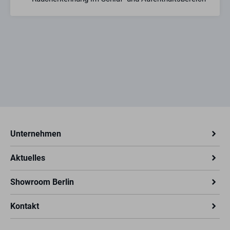
10 Jahren ausgestattet – Rauch- und Hitzemelder
sollten nach 10 Jahren Einsatz ersetzt werden
Automatischer Selbsttest: prüft alle 8 Sekunden
still die Batterie und Sensorik
Akustischer und optischer Alarm: bei Gefahr warnt
der Melder deutlich hörbar mit lautem Alarm und
durch Blinken der Status-LED
Einfache Schraubmontage: die Montageplatte des
Melders wird mit Schrauben und Dübeln (im
Lieferumfang enthalten) an der Decke befestigt
Geprüft und zertifiziert: der Melder erfüllt die ab
2026 geltenden erhöhten Q-Label-Standards und die
Unternehmen
europäische Norm EN 14604:2005/AC:2008 –
zertifiziert durch KRIWAN Testzentrum
Aktuelles
Showroom Berlin
Kontakt