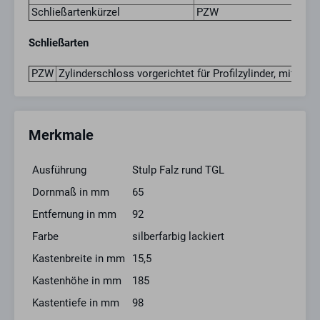
Schließartenkürzel
PZW
Schließarten
PZW
Zylinderschloss vorgerichtet für Profilzylinder, mit Wech
Merkmale
Ausführung
Stulp Falz rund TGL
Dornmaß in mm
65
Entfernung in mm
92
Farbe
silberfarbig lackiert
Kastenbreite in mm
15,5
Kastenhöhe in mm
185
Kastentiefe in mm
98