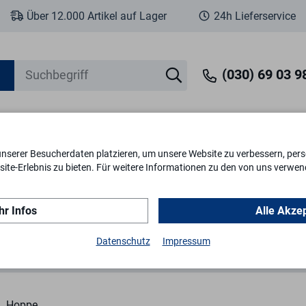
Über 12.000 Artikel auf Lager
24h Lieferservice
(030) 69 03 98
unserer Besucherdaten platzieren, um unsere Website zu verbessern, perso
eit
Fenstersicherheit
Schlösser & Zylinder
Briefkästen
Tr
ite-Erlebnis zu bieten. Für weitere Informationen zu den von uns verwen
r Infos
Alle Akze
Edelstahl
FS-Kurzschild-Grt. Paris F69
Datenschutz
Impressum
Hoppe