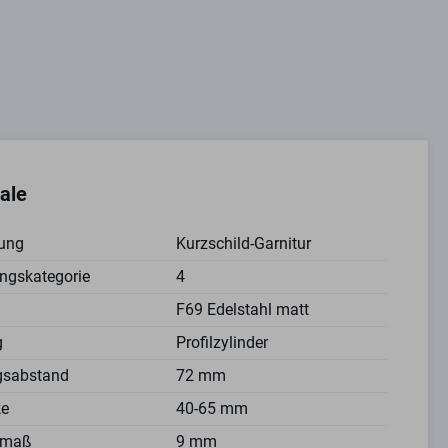
ale
ung
Kurzschild-Garnitur
ngskategorie
4
F69 Edelstahl matt
g
Profilzylinder
gsabstand
72 mm
ke
40-65 mm
tmaß
9 mm