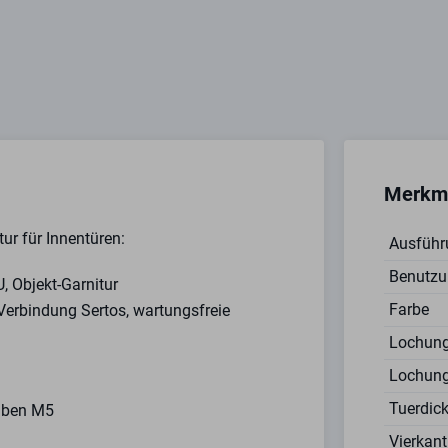
Merkm
ur für Innentüren:
Ausführ
Benutzu
 Objekt-Garnitur
Farbe
-Verbindung Sertos, wartungsfreie
Lochun
Lochun
Tuerdic
auben M5
Vierkan