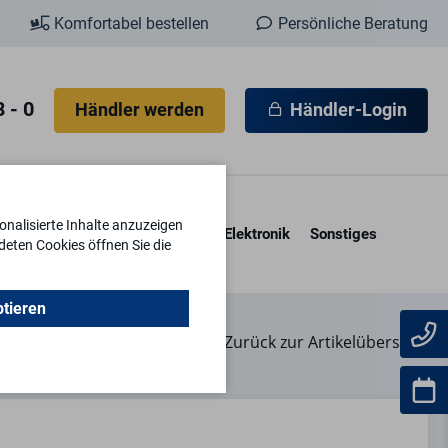
Komfortabel bestellen
Persönliche Beratung
 - 0
Händler werden
Händler-Login
nalisierte Inhalte anzuzeigen
esore & Kassetten
Schlüssel
Elektronik
Sonstiges
deten Cookies öffnen Sie die
ptieren
Zurück zur Artikelübersicht