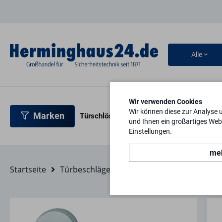
Alle
Wir verwenden Cookies
Wir können diese zur Analyse 
Marken
Türschlösser
Türbeschläge
Türsicherh
und Ihnen ein großartiges Webs
Einstellungen.
meh
Startseite
Türbeschläge
Feuerschutz-Beschläge