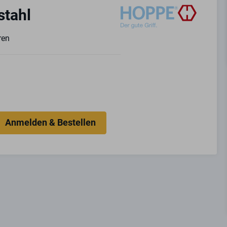
stahl
ren