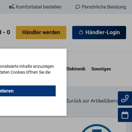
Komfortabel bestellen
Persönliche Beratung
 - 0
Händler werden
Händler-Login
nalisierte Inhalte anzuzeigen
esore & Kassetten
Schlüssel
Elektronik
Sonstiges
deten Cookies öffnen Sie die
ptieren
F2401
Zurück zur Artikelübersicht