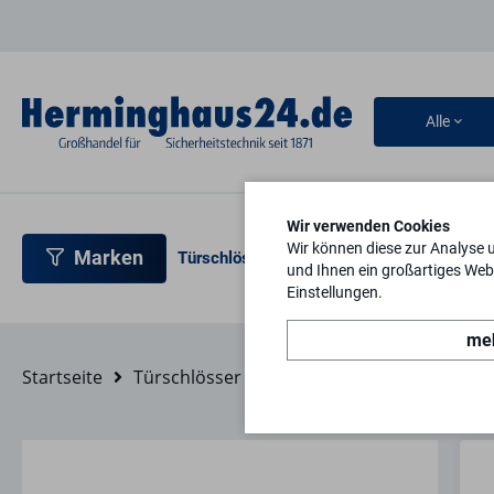
Alle
Wir verwenden Cookies
Wir können diese zur Analyse 
Marken
Türschlösser
Türbeschläge
Türsicherh
und Ihnen ein großartiges Webs
Einstellungen.
meh
Startseite
Türschlösser
Rohrrahmenschlösser