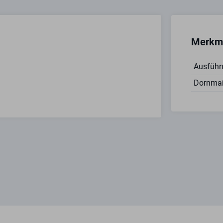
Merkm
Ausführ
Dornma