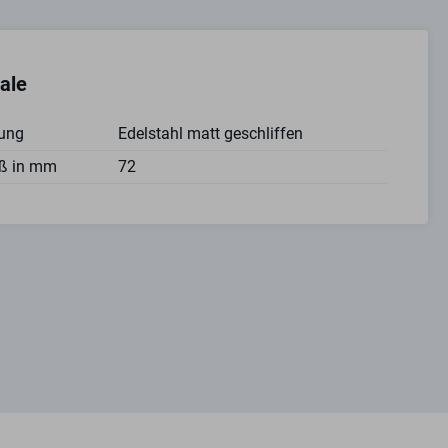
ale
ung
Edelstahl matt geschliffen
ß in mm
72