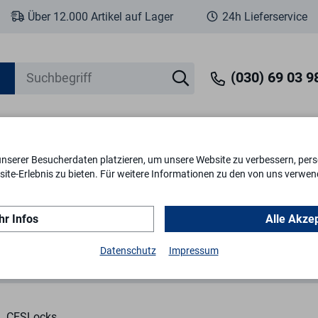
Über 12.000 Artikel auf Lager
24h Lieferservice
(030) 69 03 98
unserer Besucherdaten platzieren, um unsere Website zu verbessern, perso
eit
Fenstersicherheit
Schlösser & Zylinder
Briefkästen
Tr
ite-Erlebnis zu bieten. Für weitere Informationen zu den von uns verwen
r Infos
Alle Akze
CES Vario Flex
Flachstulp 24 x 270 mm für 72 mm CVF72
Datenschutz
Impressum
CESLocks