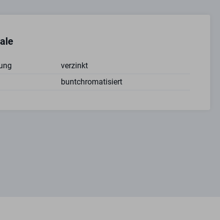
ale
ung
verzinkt
buntchromatisiert