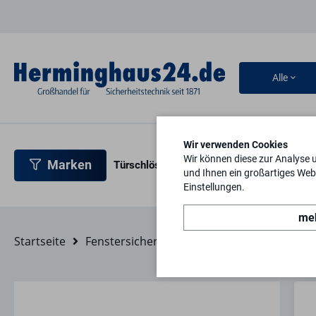
Alle
Wir verwenden Cookies
Wir können diese zur Analyse 
Marken
Türschlösser
Türbeschläge
Türsicherh
und Ihnen ein großartiges Webs
Einstellungen.
meh
Startseite
Fenstersicherheit
Fensterbeschläge