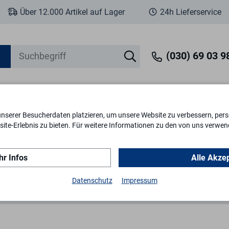
Über 12.000 Artikel auf Lager
24h Lieferservice
(030) 69 03 98
unserer Besucherdaten platzieren, um unsere Website zu verbessern, perso
eit
Fenstersicherheit
Schlösser & Zylinder
Briefkästen
Tr
ite-Erlebnis zu bieten. Für weitere Informationen zu den von uns verwen
r Infos
Alle Akze
Fensterladen
Fensterladenfeststeller
Datenschutz
Impressum