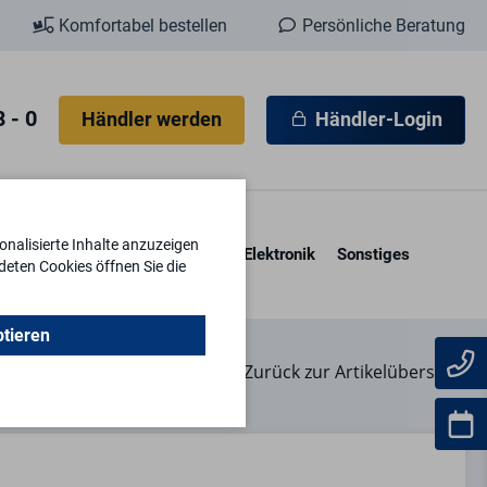
Komfortabel bestellen
Persönliche Beratung
 - 0
Händler werden
Händler-Login
nalisierte Inhalte anzuzeigen
esore & Kassetten
Schlüssel
Elektronik
Sonstiges
deten Cookies öffnen Sie die
ptieren
Zurück zur Artikelübersicht