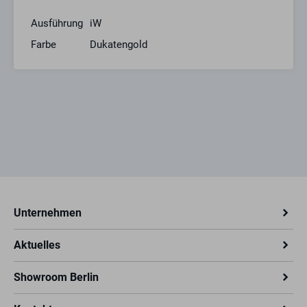
DC-Stromaufnahme
660 mA
(stabilsiert) 6V:
Ausführung
iW
DC-Stromaufnahme
Farbe
Dukatengold
1300 mA
(stabilisiert) 12V:
Max. Fallenvorlast AC
80 N
Betrieb 6 V:
Max. Fallenvorlast AC
150 N
Betrieb 12 V:
Max. Fallenvorlast DC
80 N
(50% Restwelligkeit) 6 V:
Max. Fallenvorlast DC
90 N
(50% Restwelligkeit) 12 V:
Max. Fallenvorlast DC
10 N
(stabilisiert) 6 V:
Unternehmen
Max. Fallenvorlast DC
50 N
(stabilisiert) 12 V:
Aktuelles
Schließblech:
Showroom Berlin
DIN-Richtung:
Links