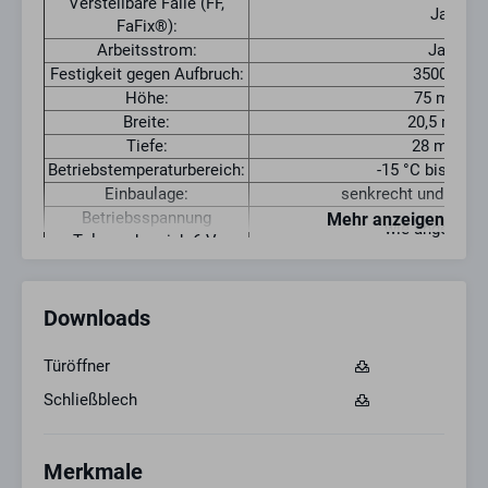
Verstellbare Falle (FF,
Ja
FaFix®):
Arbeitsstrom:
Ja
Festigkeit gegen Aufbruch:
3500 N
Höhe:
75 mm
Breite:
20,5 mm
Tiefe:
28 mm
Betriebstemperaturbereich:
-15 °C bis +40 
Einbaulage:
senkrecht und waag
Betriebsspannung
Mehr anzeigen
wie angegebe
Toleranzbereich 6 V:
Betriebsspannung
wie angegebe
Toleranzbereich 12 V:
Nennwiderstand 6 V:
9.1 Ω
Downloads
Nennwiderstand 12 V:
9.1 Ω
AC-Stromaufnahme 6 V:
550 mA
Türöffner
AC-Stromaufnahme 12 V:
1100 mA
Schließblech
DC-Stromaufnahme(50%
630 mA
Restwelligkeit) 6V:
DC-Stromaufnahme(50%
1200 mA
Merkmale
Restwelligkeit) 12V: