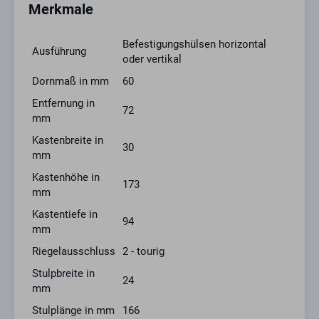
Merkmale
Befestigungshülsen horizontal
Ausführung
oder vertikal
Dornmaß in mm
60
Entfernung in
72
mm
Kastenbreite in
30
mm
Kastenhöhe in
173
mm
Kastentiefe in
94
mm
Riegelausschluss
2 - tourig
Stulpbreite in
24
mm
Stulplänge in mm
166