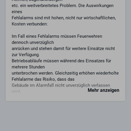
etc. ein weitverbreitetes Problem. Die Auswirkungen
eines
Fehlalarms sind mit hohen, nicht nur wirtschaftlichen,
Kosten verbunden:
Im Fall eines Fehlalarms müssen Feuerwehren
dennoch unverzüglich
anrücken und stehen damit für weitere Einsätze nicht
zur Verfügung.
Betriebsabläufe müssen während des Einsatzes für
mehrere Stunden
unterbrochen werden. Gleichzeitig erhöhen wiederholte
Fehlalarme das Risiko, dass das
Gebäude im Alarmfall nicht unverzüglich verlassen
Mehr anzeigen
wird.
Die Auslösung des Fehlalarms wird durch die robuste
und einfach zu installierende GfS e-Cover® mit
integriertem Öffnungsalarm deutlich
herabgesetzt.