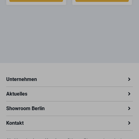
für Handmelder bis 90 x 90 mm
hohe Hemmschwelle dank Öffnungsalarm
integrierte Batterieüberwachung
elegantes, kompaktes Design
robustes Gehäuse aus Polycarbonat
spritzwassergeschützte Variante
Lieferumfang:
GfS e-Cover®
Befestigungsmaterial
Unternehmen
Sicherungsstift für Reset
9 V-Blockbatterie (bei Alarmierung)
Aktuelles
Showroom Berlin
Kontakt