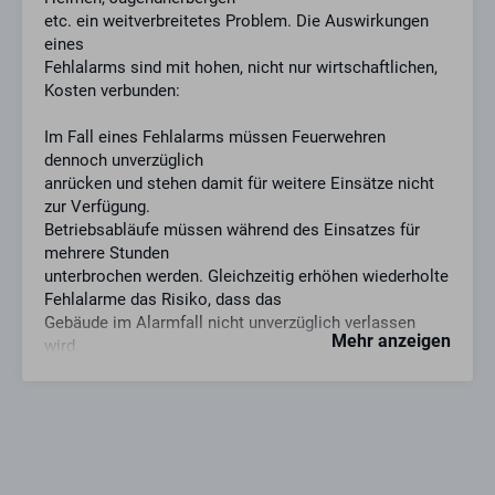
etc. ein weitverbreitetes Problem. Die Auswirkungen
eines
Fehlalarms sind mit hohen, nicht nur wirtschaftlichen,
Kosten verbunden:
Im Fall eines Fehlalarms müssen Feuerwehren
dennoch unverzüglich
anrücken und stehen damit für weitere Einsätze nicht
zur Verfügung.
Betriebsabläufe müssen während des Einsatzes für
mehrere Stunden
unterbrochen werden. Gleichzeitig erhöhen wiederholte
Fehlalarme das Risiko, dass das
Gebäude im Alarmfall nicht unverzüglich verlassen
Mehr anzeigen
wird.
Die Auslösung des Fehlalarms wird durch die robuste
und einfach zu installierende GfS e-Cover® mit
integriertem Öffnungsalarm deutlich
herabgesetzt.