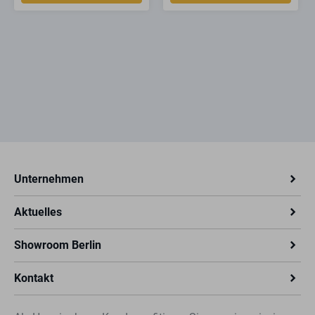
für Handmelder bis 138 x 138 mm
hohe Hemmschwelle dank Öffnungsalarm
integrierte Batterieüberwachung
elegantes, kompaktes Design
robustes Gehäuse aus Polycarbonat
spritzwassergeschützte Variante
Lieferumfang:
GfS e-Cover®
Befestigungsmaterial
Unternehmen
Sicherungsstift für Reset
9 V-Blockbatterie (bei Alarmierung)
Aktuelles
Showroom Berlin
Kontakt