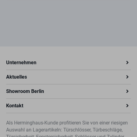
Schlüsselführung
Schließbart aus bruchfestem,
korrosionsbeständigem Neusilberprofil
Kernstifte aus verschleißfester Sonderbronze
Schlüssel mit runder Metallreide
Lieferbar für Serienschließungen und
Schließanlagen
Lieferumfang:
Unternehmen
1 Profil-Doppelzylinder
Aktuelles
3 Neusilberschlüssel
1 Stulpschraube M5 x 85 mm
Showroom Berlin
Kontakt
Als Herminghaus-Kunde profitieren Sie von einer riesigen
Auswahl an Lagerartikeln: Türschlösser, Türbeschläge,
Türsicherheit, Fenstersicherheit, Schlösser und Zylinder,