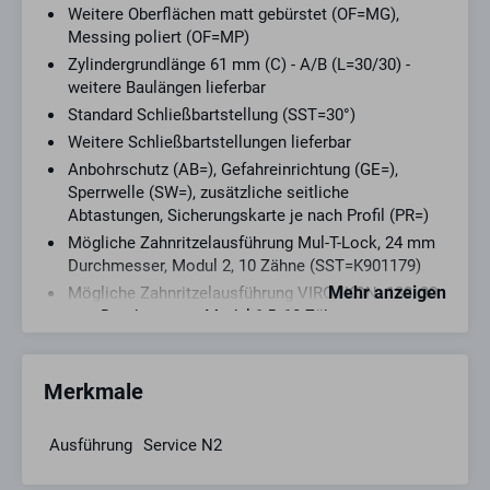
Weitere Oberflächen matt gebürstet (OF=MG),
Messing poliert (OF=MP)
Zylindergrundlänge 61 mm (C) - A/B (L=30/30) -
weitere Baulängen lieferbar
Standard Schließbartstellung (SST=30°)
Weitere Schließbartstellungen lieferbar
Anbohrschutz (AB=), Gefahreinrichtung (GE=),
Sperrwelle (SW=), zusätzliche seitliche
Abtastungen, Sicherungskarte je nach Profil (PR=)
Mögliche Zahnritzelausführung Mul-T-Lock, 24 mm
Durchmesser, Modul 2, 10 Zähne (SST=K901179)
Mehr anzeigen
Mögliche Zahnritzelausführung VIRO/IKON .138, 30
mm Durchmesser, Modul 1,5, 18 Zähne
(SST=K901180)
Mögliche Zahnritzelausführung Laperche, 24 mm
Merkmale
Durchmesser, Modul 1,5 , 14 Zähne (SST=K901293)
Mögliche Zahnritzelausführung Italien-Type, 27 mm
Durchmesser, Modul 1,5 , 16 Zähne (SST=K901188)
Ausführung
Service N2
Balliger Zylinderkernkopf mit verstärkter