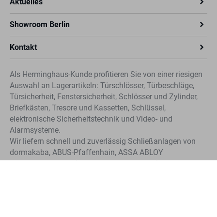
Aktuelles
Showroom Berlin
Kontakt
Als Herminghaus-Kunde profitieren Sie von einer riesigen
Auswahl an Lagerartikeln: Türschlösser, Türbeschläge,
Türsicherheit, Fenstersicherheit, Schlösser und Zylinder,
Briefkästen, Tresore und Kassetten, Schlüssel,
elektronische Sicherheitstechnik und Video- und
Alarmsysteme.
Wir liefern schnell und zuverlässig Schließanlagen von
dormakaba, ABUS-Pfaffenhain, ASSA ABLOY
Sicherheitstechnik (CLIQ®, IKON und KESO). Profitieren
Sie von der schnellen Nachbestellung für Schlüssel und
Zylinder unserer Systeme.
Unser Angebot richtet sich ausschließlich an Gewerbetreibende.
Copyright © 2024 Emil Herminghaus GmbH & Co. KG