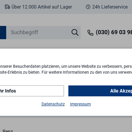
Über 12.000 Artikel auf Lager
24h Lieferservice
(030) 69 03 98
unserer Besucherdaten platzieren, um unsere Website zu verbessern, perso
eit
Fenstersicherheit
Schlösser & Zylinder
Briefkästen
Tr
ite-Erlebnis zu bieten. Für weitere Informationen zu den von uns verwen
r Infos
Alle Akze
nsschilder
Briefkasten-Namensschild 97-9-82183
Datenschutz
Impressum
Renz