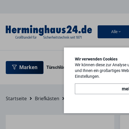
Alle
Wir verwenden Cookies
Wir können diese zur Analyse 
Marken
Türschlösser
Türbeschläge
Türsicherh
und Ihnen ein großartiges Webs
Einstellungen.
meh
Startseite
Briefkästen
Briefkastenzubehör
Name