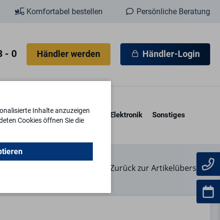
Komfortabel bestellen
Persönliche Beratung
 - 0
Händler werden
Händler-Login
nalisierte Inhalte anzuzeigen
esore & Kassetten
Schlüssel
Elektronik
Sonstiges
deten Cookies öffnen Sie die
ptieren
Zurück zur Artikelübersicht