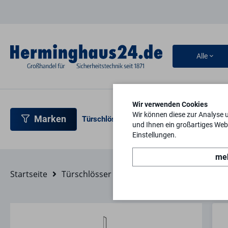
Alle
Wir verwenden Cookies
Wir können diese zur Analyse 
Marken
Türschlösser
Türbeschläge
Türsicherh
und Ihnen ein großartiges Webs
Einstellungen.
meh
Startseite
Türschlösser
Mehrfachverriegelungen