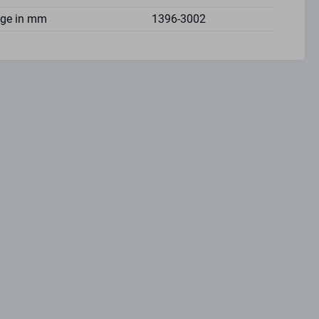
nge in mm
1396-3002