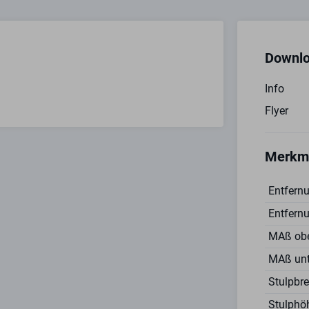
Downl
Info
Flyer
Merkm
Entfern
Entfern
MAß obe
MAß unt
Stulpbr
Stulphö