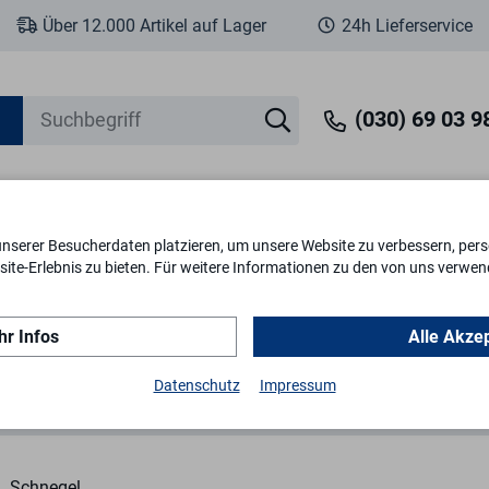
Über 12.000 Artikel auf Lager
24h Lieferservice
(030) 69 03 98
unserer Besucherdaten platzieren, um unsere Website zu verbessern, perso
eit
Fenstersicherheit
Schlösser & Zylinder
Briefkästen
Tr
ite-Erlebnis zu bieten. Für weitere Informationen zu den von uns verwen
r Infos
Alle Akze
Abdeckplatte für FH-Kurzschild-Garnitur extra lang
Datenschutz
Impressum
Schnegel