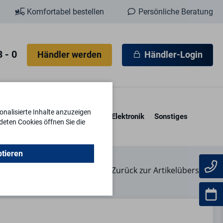
Komfortabel bestellen
Persönliche Beratung
 - 0
Händler werden
Händler-Login
nalisierte Inhalte anzuzeigen
esore & Kassetten
Schlüssel
Elektronik
Sonstiges
deten Cookies öffnen Sie die
ptieren
Zurück zur Artikelübersicht